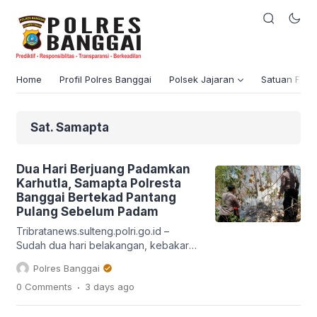
Home
Profil Polres Banggai
Polsek Jajaran
Satuan Fung
Sat. Samapta
Dua Hari Berjuang Padamkan
Karhutla, Samapta Polresta
Banggai Bertekad Pantang
Pulang Sebelum Padam
Tribratanews.sulteng.polri.go.id –
Sudah dua hari belakangan, kebakaran
hutan dan lahan (Karhutla) melanda
Polres Banggai
Kabupaten Banggai. Tepatnya di Desa
.
0 Comments
3 days
ago
Huhak, Kecamatan Pagimana. Tim
Samapta Polresta Banggai berjuang
memadamkan kebakaran hutan dan