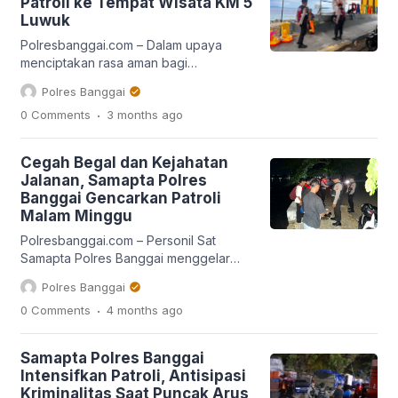
Patroli ke Tempat Wisata KM 5
Saat diperiksa petugas mendapati satu
Luwuk
botol minuman keras yang disalin
kedalam botol air minum kemasan. Para
Polresbanggai.com – Dalam upaya
pemuda itu pun […]
menciptakan rasa aman bagi
masyarakat dan wisatawan, jajaran
Polres Banggai
Polres Banggai di bawah pimpinan
.
0 Comments
3 months
ago
Kapolres AKBP Wayan Wayracana
Aryawan, S.I.K., intensif melakukan
patroli rutin di berbagai lokasi wisata
Cegah Begal dan Kejahatan
unggulan di wilayah Kota Luwuk. Patroli
Jalanan, Samapta Polres
ini dilakukan sebagai langkah preventif
Banggai Gencarkan Patroli
untuk mencegah aksi premanisme,
Malam Minggu
pungutan liar, serta tindak kriminal
lainnya yang berpotensi mengganggu
Polresbanggai.com – Personil Sat
[…]
Samapta Polres Banggai menggelar
patroli malam hari dalam rangka cipta
Polres Banggai
kondisi guna mencegah aksi begal dan
.
0 Comments
4 months
ago
guantibmas serta kejahatan jalanan di
wilayah Kota Luwuk, Sabtu (11/4/2026)
malam. Kasat Samapta Polres Banggai
Samapta Polres Banggai
AKP Jimyarto Anasim, SH,
Intensifkan Patroli, Antisipasi
menyebutkan bahwa patroli yang
Kriminalitas Saat Puncak Arus