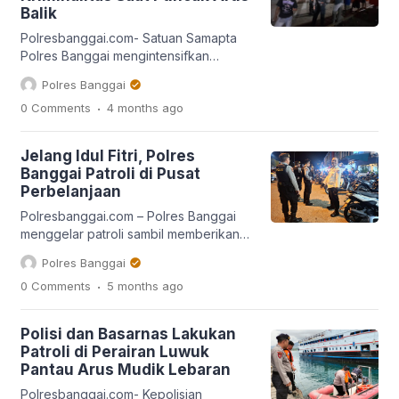
dilakukan itu menyasar lokasi-lokasi
Balik
yang menjadi tempat berkumpulnya
para remaja. “Patroli ini […]
Polresbanggai.com- Satuan Samapta
Polres Banggai mengintensifkan
kegiatan patroli kota presisi dan
Polres Banggai
preventif guna mencegah kriminalitas,
.
0 Comments
4 months
ago
konflik sosial, serta gangguan
kamtibmas lainnya dalam rangka
Operasi Ketupat Tinombala 2026,
Jelang Idul Fitri, Polres
Minggu (29/3). Kegiatan yang dimulai
Banggai Patroli di Pusat
sejak pukul pagi hingga malam hari ini
Perbelanjaan
menyasar sejumlah titik strategis, di
antaranya Jalan Trans Sulawesi,
Polresbanggai.com – Polres Banggai
Pelabuhan, dan ASDP. Kegiatan
menggelar patroli sambil memberikan
dilakukan secara mobile […]
imbauan keamanan dan ketertiban
Polres Banggai
masyarakat (kamtibmas) di sejumlah
.
0 Comments
5 months
ago
pusat keramaian di wilayah Luwuk.
Kegiatan ini dilakukan untuk mencegah
potensi gangguan keamanan selama
Polisi dan Basarnas Lakukan
masa rangkaian Hari Raya Idul Fitri 1447
Patroli di Perairan Luwuk
Hijriah, Rabu, 18 Maret 2026. Kasat
Pantau Arus Mudik Lebaran
Samapta Polres Banggai, AKP Jimyarto
Anasim mengatakan patroli dialogis
Polresbanggai.com- Kepolisian