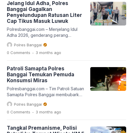
Jelang Idul Adha, Polres
lahan yang melanda pegunungan
Banggai Gagalkan
Huhak sejak Minggu malam (2/8/2026).
Penyelundupan Ratusan Liter
Upaya petugas dalam melakukan
Cap Tikus Masuk Luwuk
pemadaman kebakaran lahan pun tidak
mudah. Terlebih, lahan yang terbakar
Polresbanggai.com – Menjelang Idul
merupakan vegetasi yang […]
Adha 2026, genderang perang
terhadap Minuman Keras (Miras) terus
Polres Banggai
ditabuh Kepolisian Resor Banggai
.
0 Comments
3 months
ago
(Polres Banggai) dan jajaran. Kasat
Samapta, AKP Rudi Dg. Simbung, SH,
pada Rabu (20/5) sekitar pukul 14.00
Patroli Samapta Polres
Wita mendapatkan laporan informai
Banggai Temukan Pemuda
dari masyarakat bahwa ada mobil yang
Konsumsi Miras
mengangkut Miras jenis cap tikus dari
Kecamatan Bunta menuju Kota Luwuk.
Polresbanggai.com – Tim Patroli Satuan
[…]
Samapta Polres Banggai membubarkan
dua pemuda asik mengkonsumsi miras
Polres Banggai
pada Minggu (17/5/2026) malam.
.
0 Comments
3 months
ago
Kedua pemuda pesta miras tersebut
berlangsung di pinggir jalan, kompleks
Tanjung Sari, Kelurahan Karaton,
Tangkal Premanisme, Polisi
Kecamatan Luwuk, Kabupaten Banggai.