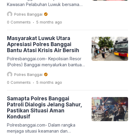
sambil memberikan imbauan […]
Kawasan Pelabuhan Luwuk bersama
Basarnas menggencarkan patroli di
Polres Banggai
perairan Luwuk, guna memastikan
.
0 Comments
5 months
ago
keselamatan penumpang kapal saat
mudik libur panjang Lebaran, Senin
(16/3/2026). Kepala Subsektor
Masyarakat Luwuk Utara
Kawasan Pelabuhan Luwuk, IPTU
Apresiasi Polres Banggai
James Runtu mengatakan pihaknya
Bantu Atasi Krisis Air Bersih
telah disiagakan di Pelabuhan Rakyat
selama 24 jam untuk memberikan
Polresbanggai.com- Kepolisian Resor
pelayanan dan memastikan proses
(Polres) Banggai menyalurkan bantuan
penyelamatan evakuasi jika
air bersih ke dua wilayah di Kecamatan
Polres Banggai
penumpang kapal mengalami
Luwuk Utara, Kabupaten Banggai.
.
0 Comments
5 months
ago
kecelakaan […]
Langkah ini merupakan respons
terhadap krisis air yang dialami warga
semenjak 2 minggu terakhir. Kasat
Samapta Polres Banggai
Samapta Polres Banggai, AKP Jimyarto
Patroli Dialogis Jelang Sahur,
Anasim, menjelaskan pihaknya
Pastikan Situasi Aman
menyalurkan bantuan air bersih ke
Kondusif
Desa Awu dan Kelurahan Kilongan.
Kegiatan ini merupakan bentuk […]
Polresbanggai.com- Dalam rangka
menjaga situasi keamanan dan