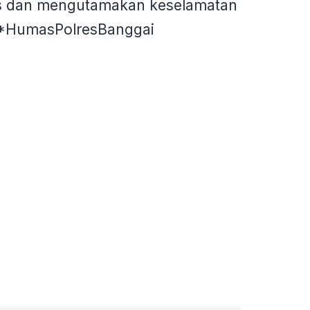
rkis dan mengutamakan keselamatan
.*HumasPolresBanggai