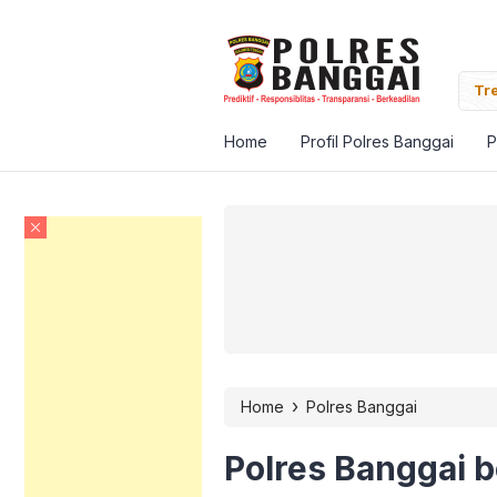
Banggai Pantau Vaksinasi Massal Target Satu Juta
Tre
Home
Profil Polres Banggai
P
›
Home
Polres Banggai
Polres Banggai 