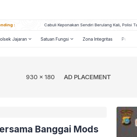
nding :
Cabuli Keponakan Sendiri Berulang Kali, Polisi Tangkap Seora
olsek Jajaran
Satuan Fungsi
Zona Integritas
Penga
930 x 180
AD PLACEMENT
bersama Banggai Mods