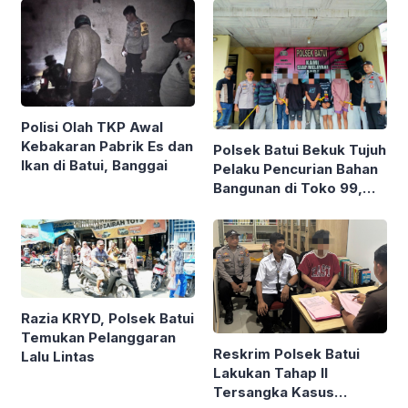
Amankan Babuk
Polisi Olah TKP Awal
Kebakaran Pabrik Es dan
Polsek Batui Bekuk Tujuh
Ikan di Batui, Banggai
Pelaku Pencurian Bahan
Bangunan di Toko 99,
Kerugian Korban Capai
Rp20 Juta
Razia KRYD, Polsek Batui
Temukan Pelanggaran
Reskrim Polsek Batui
Lalu Lintas
Lakukan Tahap II
Tersangka Kasus