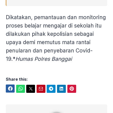
Dikatakan, pemantauan dan monitoring
proses belajar mengajar di sekolah itu
dilakukan pihak kepolisian sebagai
upaya demi memutus mata rantai
penularan dan penyebaran Covid-
19.*
Humas Polres Banggai
Share this:
Facebook
WhatsApp
Twitter
Email
Telegram
LinkedIn
Pinterest
Presisi Polres banggai