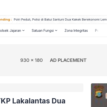
nding :
Polri Peduli, Polisi di Batui Santuni Dua Kakek Berekonomi Le
olsek Jajaran
Satuan Fungsi
Zona Integritas
Penga
930 x 180
AD PLACEMENT
TKP Lakalantas Dua