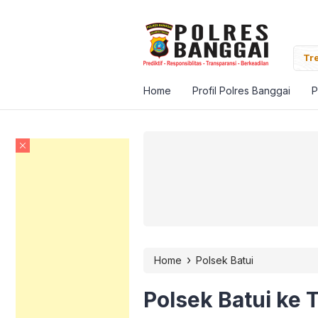
onakan Sendiri Berulang Kali, Polisi Tangkap Seorang Paman di Batui
Tre
Home
Profil Polres Banggai
P
›
Home
Polsek Batui
Polsek Batui ke 