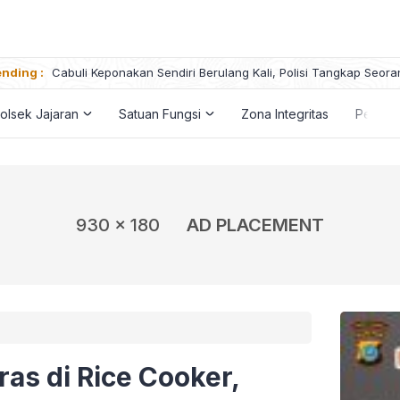
nding :
Cabuli Keponakan Sendiri Berulang Kali, Polisi Tangkap Seora
olsek Jajaran
Satuan Fungsi
Zona Integritas
Penga
930 x 180
AD PLACEMENT
as di Rice Cooker,