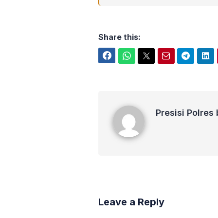
Share this:
Facebook
WhatsApp
Twitter
Email
Telegram
LinkedIn
Presisi Polres banggai
Presisi Polres
Leave a Reply