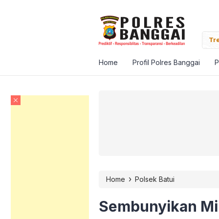
Banggai Pantau Vaksinasi Massal Target Satu Juta
Tre
Home
Profil Polres Banggai
P
›
Home
Polsek Batui
Sembunyikan Mir