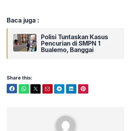
Baca juga :
Polisi Tuntaskan Kasus
Pencurian di SMPN 1
Bualemo, Banggai
Share this:
Facebook
WhatsApp
Twitter
Email
Telegram
LinkedIn
Pinterest
Polres Banggai