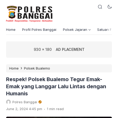
Home
Profil Polres Banggai
Polsek Jajaran
Satuan Fung
930 x 180
AD PLACEMENT
›
Home
Polsek Bualemo
Respek! Polsek Bualemo Tegur Emak-
Emak yang Langgar Lalu Lintas dengan
Humanis
Polres Banggai
.
June 2, 2024 4:45 pm
1 min read