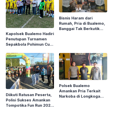
Bisnis Haram dari
Rumah, Pria di Bualemo,
Banggai Tak Berkutik
Kapolsek Bualemo Hadiri
Diciduk Polisi, Sita 75
Penutupan Turnamen
Paket Sabu
Sepakbola Pohimun Cup
II di Tikupon
Polsek Bualemo
Amankan Pria Terkait
Diikuti Ratusan Peserta,
Narkoba di Longkoga
Polisi Sukses Amankan
Timur
Tompotika Fun Run 2026
di Bualemo Banggai