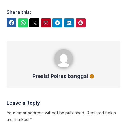
Share this:
Facebook
WhatsApp
Twitter
Email
Telegram
LinkedIn
Pinterest
Presisi Polres banggai
Presisi Polres banggai
Leave a Reply
Your email address will not be published.
Required fields
are marked
*