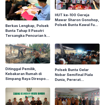
HUT ke-100 Gereja
Mawar Sharon Gonohop,
Polsek Bunta Kawal Fun
Berkas Lengkap, Polsek
Run 10K
Bunta Tahap II Pasutri
Tersangka Pencurian ke
Kejari
Ditinggal Pemilik,
Polsek Bunta Gelar
Kebakaran Rumah di
Nobar Semifinal Piala
Simpang Raya Direspon
Dunia, Pererat
Cepat Polsek Bunta
Kedekatan dengan
Warga