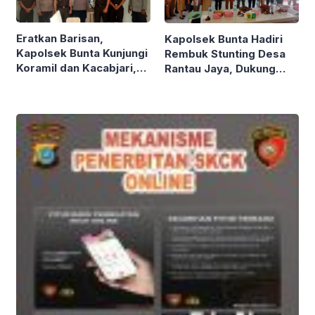
Eratkan Barisan,
Kapolsek Bunta Hadiri
Kapolsek Bunta Kunjungi
Rembuk Stunting Desa
Koramil dan Kacabjari,
Rantau Jaya, Dukung
Tegaskan Soliditas TNI-
Percepatan Penurunan
Polri dan Kejaksaan
Stunting Tahun 2026