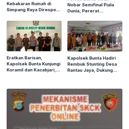
Kebakaran Rumah di
Nobar Semifinal Piala
Simpang Raya Direspon
Dunia, Pererat
Cepat Polsek Bunta
Kedekatan dengan
Warga
Eratkan Barisan,
Kapolsek Bunta Hadiri
Kapolsek Bunta Kunjungi
Rembuk Stunting Desa
Koramil dan Kacabjari,
Rantau Jaya, Dukung
Tegaskan Soliditas TNI-
Percepatan Penurunan
Polri dan Kejaksaan
Stunting Tahun 2026