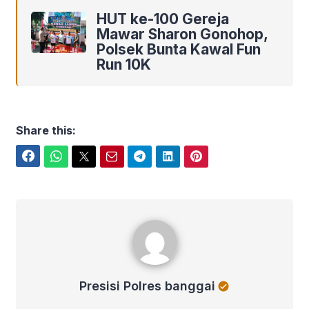
HUT ke-100 Gereja
Mawar Sharon Gonohop,
Polsek Bunta Kawal Fun
Run 10K
Share this:
Facebook
WhatsApp
Twitter
Email
Telegram
LinkedIn
Pinterest
Presisi Polres banggai
Presisi Polres banggai