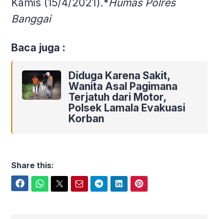
Kamis (15/4/2021).*
Humas Polres
Banggai
Baca juga :
Diduga Karena Sakit,
Wanita Asal Pagimana
Terjatuh dari Motor,
Polsek Lamala Evakuasi
Korban
Share this:
Facebook
WhatsApp
Twitter
Email
Telegram
LinkedIn
Pinterest