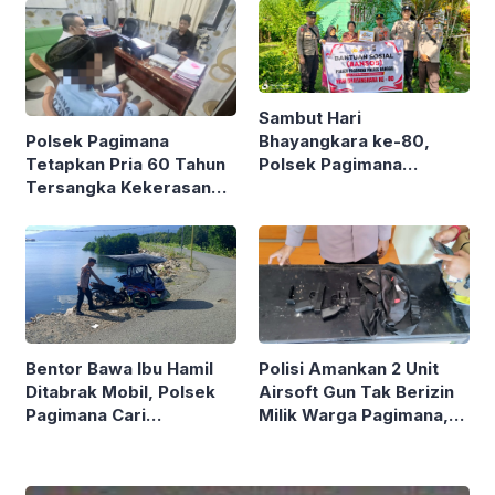
Korban
Sambut Hari
Polsek Pagimana
Bhayangkara ke-80,
Tetapkan Pria 60 Tahun
Polsek Pagimana
Tersangka Kekerasan
Salurkan Bantuan Sosial
Seksual Terhadap
untuk Warga Kurang
Perempuan Disabilitas
Mampu
Mental
Bentor Bawa Ibu Hamil
Polisi Amankan 2 Unit
Ditabrak Mobil, Polsek
Airsoft Gun Tak Berizin
Pagimana Cari
Milik Warga Pagimana,
Pengemudi yang Kabur
Banggai