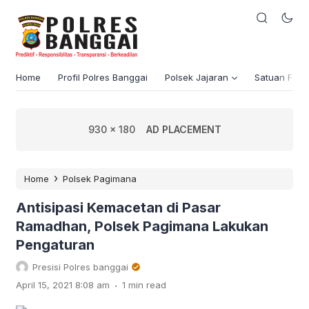
Home
Profil Polres Banggai
Polsek Jajaran
Satuan Fung
930 x 180
AD PLACEMENT
›
Home
Polsek Pagimana
Antisipasi Kemacetan di Pasar
Ramadhan, Polsek Pagimana Lakukan
Pengaturan
Presisi Polres banggai
.
April 15, 2021 8:08 am
1 min read