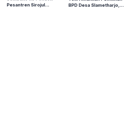
Pesantren Sirojul
BPD Desa Slametharjo,
Muhlasim Singkoyo,
Proses Berjalan
Sambut Hari
Kondusif
Bhayangkara ke-80