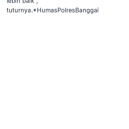
lebih baik”,
tuturnya.*HumasPolresBanggai