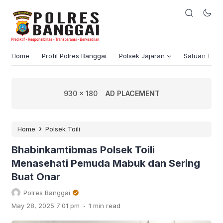
Home
Profil Polres Banggai
Polsek Jajaran
Satuan Fung
930 x 180
AD PLACEMENT
›
Home
Polsek Toili
Bhabinkamtibmas Polsek Toili
Menasehati Pemuda Mabuk dan Sering
Buat Onar
Polres Banggai
.
May 28, 2025 7:01 pm
1 min read