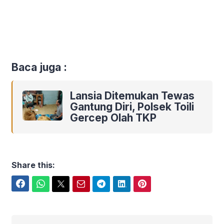
Baca juga :
Lansia Ditemukan Tewas
Gantung Diri, Polsek Toili
Gercep Olah TKP
Share this:
Facebook
WhatsApp
Twitter
Email
Telegram
LinkedIn
Pinterest