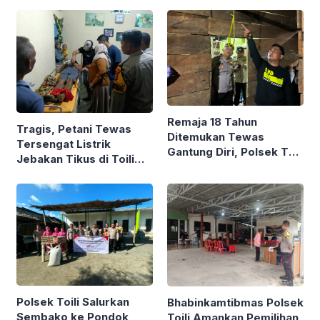
Remaja 18 Tahun
Tragis, Petani Tewas
Ditemukan Tewas
Tersengat Listrik
Gantung Diri, Polsek Toili
Jebakan Tikus di Toili
Olah TKP
Jaya, Banggai, Polisi
Cepat ke TKP
Polsek Toili Salurkan
Bhabinkamtibmas Polsek
Sembako ke Pondok
Toili Amankan Pemilihan