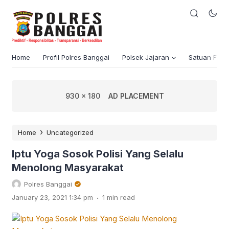
Home
Profil Polres Banggai
Polsek Jajaran
Satuan Fung
930 x 180
AD PLACEMENT
›
Home
Uncategorized
Iptu Yoga Sosok Polisi Yang Selalu
Menolong Masyarakat
Polres Banggai
.
January 23, 2021 1:34 pm
1 min read