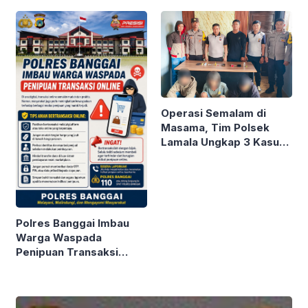
Ramah Tamah HUT
Bandara Luwuk
Banggai ke-66
Operasi Semalam di
Masama, Tim Polsek
Lamala Ungkap 3 Kasus
Narkotika
Polres Banggai Imbau
Warga Waspada
Penipuan Transaksi
Online