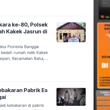
ngki, Sabtu (1/8/2026).
 Adjisaka,
io 125 dikendarai MA,
rahan Jole, […]
kara ke-80, Polsek
ah Kakek Jasrun di
tui Polresta Banggai
) bedah rumah milik Kakek
sipan, Kecamatan Batui,
/2026). Bedah rumah ini
i jajaran Polresta Banggai
sek Batui, IPTU Teguh
aknya merasa bersyukur
aksanakan penyerahan […]
ebakaran Pabrik Es
gai
jadi kebakaran di pabrik