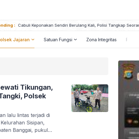
nding :
Cabuli Keponakan Sendiri Berulang Kali, Polisi Tangkap Seora
olsek Jajaran
Satuan Fungsi
Zona Integritas
Peng
lewati Tikungan,
Tangki, Polsek
lalu lintas terjadi di
 Kelurahan Sisipan,
aten Banggai, pukul
 sepeda motor Yamaha Mio