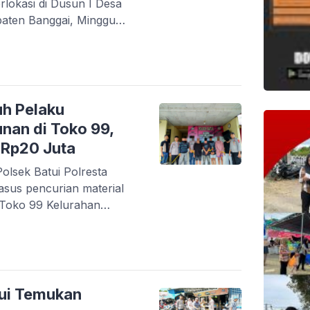
lokasi di Dusun I Desa
aten Banggai, Minggu
tui, IPTU Teguh Pria
terangan Saksi, Fitri (44)
tersebut bahwa sekitar
ia bersama kelima anaknya
uh Pelaku
nan di Toko 99,
 Rp20 Juta
olsek Batui Polresta
sus pencurian material
 Toko 99 Kelurahan
aten Banggai, pada
Wita. Dalam
 petugas mengamankan
erlibat dalam aksi
 mencapai 20 juta rupiah.
tui Temukan