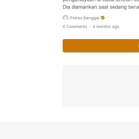
Dia diamankan saat sedang berad
Desa Masing Kabupaten Banggai
Polres Banggai
01.30 Wita dinihari. Pelaku berin
.
0 Comments
4 months
ago
Kelurahan Lamo Kecamatan Batu
penganiayaan pada Rabu (30/4/
Mudin yang merupakan teman p