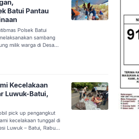
gan,
k Batui Pantau
inaan
tibmas Polsek Batui
, melaksanakan sambang
ung milik warga di Desa
atan.‎‎Kegiatan yang
t menyasar lahan jagung
 Sanusi. Dalam
dialog langsung dengan
ilaturahmi sekaligus
ami Kecelakaan
 pangan […]
ar Luwuk-Batui,
bil pick up pengangkut
mi kecelakaan tunggal di
esi Luwuk – Batui, Rabu
rsebut mundur dan