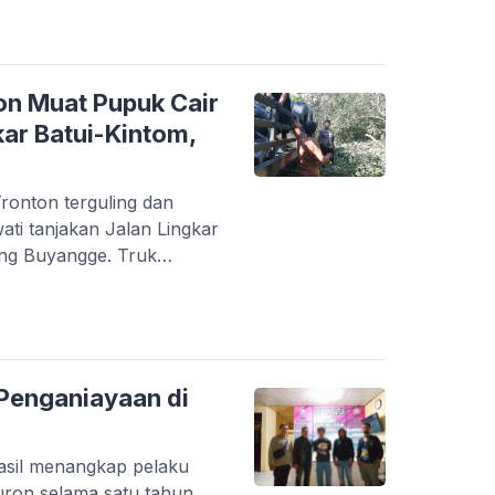
atui Polres Banggai
 menerima laporan warga
lsek Batui, IPTU Teguh
[…]
on Muat Pupuk Cair
kar Batui-Kintom,
ronton terguling dan
ati tanjakan Jalan Lingkar
ang Buyangge. Truk
uat menanjak. Kasat Lantas
 Rivai Kurnia menjelaskan
k Mitsubishi Tronton
ang dikemudikan Sonny
 Penganiayaan di
hasil menangkap pelaku
uron selama satu tahun.