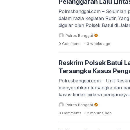
Pelanggaran Lalu Linta
Polresbanggai.com – Sejumlah p
dalam razia Kegiatan Rutin Yan
digelar oleh Polsek Batui di Jal
tepatnya di depan Terminal Kec
Polres Banggai
Banggai, pada Senin (20/7/2026)
.
0 Comments
3 weeks
ago
untuk menertibkan pengendara
kesadaran masyarakat dalam berl
tersebut, petugas menemukan be
Reskrim Polsek Batui L
antaranya pengendara […]
Tersangka Kasus Peng
Polresbanggai.com – Unit Reskri
menyerahkan tersangka dan bara
kasus tindak pidana penganiaya
Negeri Banggai, Senin (15/6/20
Polres Banggai
diserahkan berinisial DK alias A
.
0 Comments
2 months
ago
Kelurahan Lamo, Kecamatan Batu
melakukan penganiayaan kepada
pada Rabu (30/4) sekira pukul 1