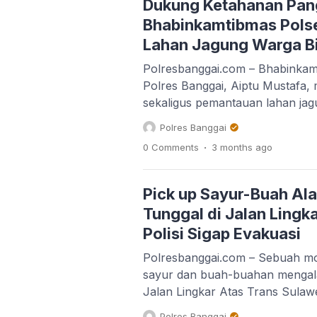
Dukung Ketahanan Pan
Bhabinkamtibmas Polse
Lahan Jagung Warga B
‎Polresbanggai.com – Bhabinkam
Polres Banggai, Aiptu Mustafa
sekaligus pemantauan lahan jag
Sukamaju 1, Kecamatan Batui Sel
Polres Banggai
berlangsung mulai pagi tersebu
.
0 Comments
3 months
ago
milik Bapak Sukamto dan Bapak
kegiatannya, Aiptu Mustafa ber
pemilik lahan guna mempererat s
Pick up Sayur-Buah Al
memastikan program ketahanan
Tunggal di Jalan Lingk
Polisi Sigap Evakuasi
Polresbanggai.com – Sebuah mo
sayur dan buah-buahan mengala
Jalan Lingkar Atas Trans Sulaw
(6/5/2026) siang. Kendaraan te
Polres Banggai