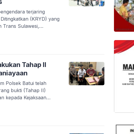
s
engendara terjaring
g Ditingkatkan (KRYD) yang
an Trans Sulawesi,
amatan Batui, Kabupaten
. Razia ini bertujuan
 dan meningkatkan
alu lintas. Dalam razia
rbagai pelanggaran, di
akukan Tahap II
aniayaan
m Polsek Batui telah
ng bukti (Tahap II)
an kepada Kejaksaan
26) sore. Tersangka yang
 (24), warga asal
i, Banggai. Ia diduga
 temannya, yang terjadi
7.30 Wita […]