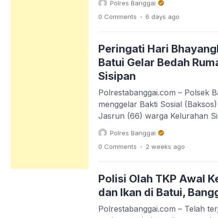
Polres Banggai
125 tanpa TNKB dengan mobil Ta
.
0 Comments
6 days
ago
Kapolsek Batui, IPTU Teguh Pria
menyampaikan, motor Yamaha M
pria umur 21 tahun, warga Kelu
Peringati Hari Bhayang
Batui Gelar Bedah Rum
Sisipan
Polrestabanggai.com – Polsek Ba
menggelar Bakti Sosial (Baksos
Jasrun (66) warga Kelurahan Si
Kabupaten Banggai, Senin (27/7
Polres Banggai
melibatkan personel Polsek Batu
.
0 Comments
2 weeks
ago
bersama warga setempat. Kapol
Pria Adjisaka mengatakan, pih
karena pada hari ini, bisa mel
Polisi Olah TKP Awal K
dan Ikan di Batui, Bang
Polrestabanggai.com – Telah ter