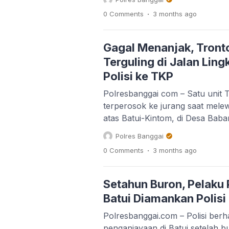
terguling. Petugas dari Polsek B
.
0 Comments
3 months
ago
langsung menuju lokasi setelah
sekitar pukul 12.24 WITA. Kapo
Pria Adjisaka, mengatakan saat 
Gagal Menanjak, Tront
Terguling di Jalan Ling
Polisi ke TKP
Polresbanggai com – Satu unit T
terperosok ke jurang saat melew
atas Batui-Kintom, di Desa Bab
terguling diduga karena tidak k
Polres Banggai
Polres Banggai, IPTU Ade Irvan
.
0 Comments
3 months
ago
bahwa kejadian berawal saat tru
bernomor polisi DN 8457 CY y
Mantuges […]
Setahun Buron, Pelaku
Batui Diamankan Polisi
Polresbanggai.com – Polisi ber
penganiayaan di Batui setelah b