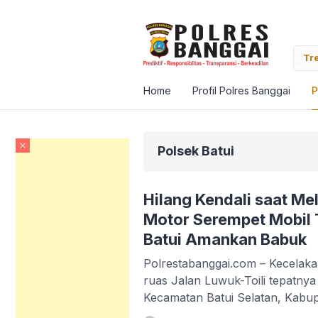
Banggai Pantau Vaksinasi Massal Target Satu Juta
Tre
Home
Profil Polres Banggai
P
Polsek Batui
Hilang Kendali saat Me
Motor Serempet Mobil 
Batui Amankan Babuk
Polrestabanggai.com – Kecelakaan 
ruas Jalan Luwuk-Toili tepatnya
Kecamatan Batui Selatan, Kabup
22.50 Wita. Insiden melibatkan