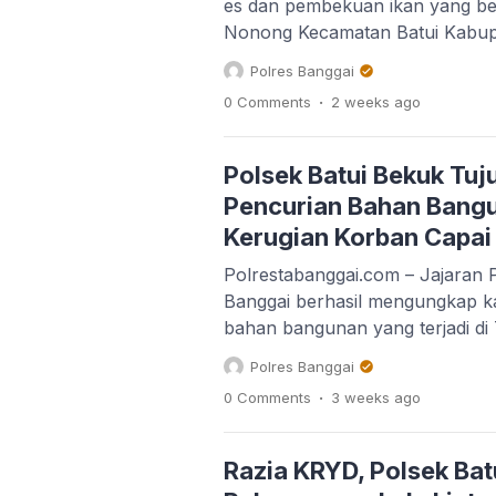
es dan pembekuan ikan yang ber
Nonong Kecamatan Batui Kabup
(26/7/2026) malam. Kapolsek Ba
Polres Banggai
Adjisaka menjelaskan menurut Ke
.
0 Comments
2 weeks
ago
yang merupakan pemilik pabrik 
pukul 18.10 Wita, berawal saat 
berada di […]
Polsek Batui Bekuk Tuj
Pencurian Bahan Bangu
Kerugian Korban Capai
Polrestabanggai.com – Jajaran P
Banggai berhasil mengungkap ka
bahan bangunan yang terjadi di
Sisipan, Kecamatan Batui Kabup
Polres Banggai
Selasa (21/7/2026) pukul 22.30 
.
0 Comments
3 weeks
ago
pengungkapan kasus tersebut,
tujuh orang pelaku yang diduga t
pencurian dengan nilai kerugian
Razia KRYD, Polsek Ba
Berdasarkan hasil […]