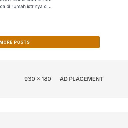
a di rumah istrinya di
, Rabu (15/4/2026) pukul
isial AK (22) warga
i. Dia melakukan
2025) lalu terhadap
elaku. […]
MORE POSTS
930 x 180
AD PLACEMENT