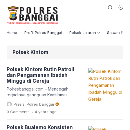
Home
Profil Polres Banggai
Polsek Jajaran
Satuan Fung
Polsek Kintom
Polsek Kintom Rutin Patroli
dan Pengamanan Ibadah
Minggu di Gereja
Polresbanggai.com – Mencegah
terjadinya gangguan Kamtibmas
Personil Polsek Kintom melaksanakan
Presisi Polres banggai
patroli dan pengamanan ibadah minggu
.
0 Comments
4 years
ago
di Gereja, Minggu (20/2/2022) pagi.
“Pengamanan ini merupakan kegiatan
rutin Polsek Luwuk guna memberi rasa
Polsek Bualemo Konsisten
aman dan nyaman,”