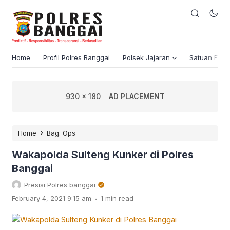
Home
Profil Polres Banggai
Polsek Jajaran
Satuan Fung
930 x 180
AD PLACEMENT
›
Home
Bag. Ops
Wakapolda Sulteng Kunker di Polres
Banggai
Presisi Polres banggai
.
February 4, 2021 9:15 am
1 min read