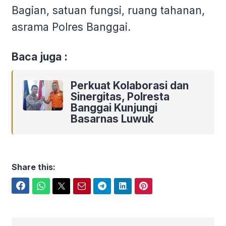
Bagian, satuan fungsi, ruang tahanan,
asrama Polres Banggai.
Baca juga :
Perkuat Kolaborasi dan
Sinergitas, Polresta
Banggai Kunjungi
Basarnas Luwuk
Share this:
Facebook
WhatsApp
Twitter
Email
Telegram
LinkedIn
Pinterest