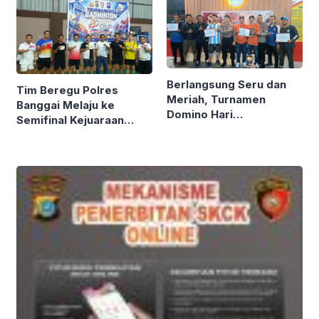
Berlangsung Seru dan
Tim Beregu Polres
Meriah, Turnamen
Banggai Melaju ke
Domino Hari
Semifinal Kejuaraan
Bhayangkara Ke-80
Badminton Kapolda Cup
Polres Banggai Ditutup
Tahun 2026