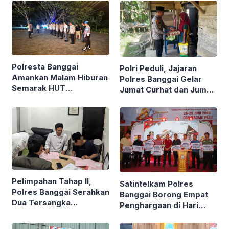
Polresta Banggai
Polri Peduli, Jajaran
Amankan Malam Hiburan
Polres Banggai Gelar
Semarak HUT
Jumat Curhat dan Jumat
Kabupaten ke-66
Berkah, Sambangi
Warga Sekaligus Bagi
Sembako
Pelimpahan Tahap II,
Satintelkam Polres
Polres Banggai Serahkan
Banggai Borong Empat
Dua Tersangka
Penghargaan di Hari
Narkotika ke Kejaksaan
Bhayangkara ke-80
Polda Sulteng