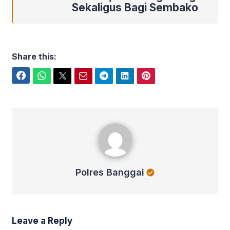
Sekaligus Bagi Sembako
Share this:
Facebook
WhatsApp
Twitter
Email
Telegram
LinkedIn
Pinterest
Polres Banggai
Polres Banggai
Leave a Reply