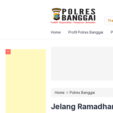
Banggai Pantau Vaksinasi Massal Target Satu Juta
Tre
Home
Profil Polres Banggai
P
›
Home
Polres Banggai
Jelang Ramadhan