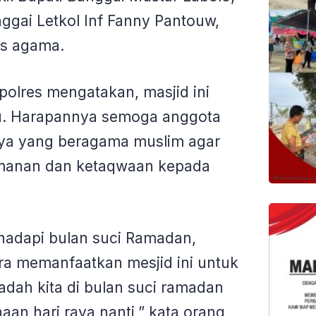
gai Letkol Inf Fanny Pantouw,
as agama.
olres mengatakan, masjid ini
lu. Harapannya semoga anggota
ya yang beragama muslim agar
imanan dan ketaqwaan kepada
hadapi bulan suci Ramadan,
ra memanfaatkan mesjid ini untuk
adah kita di bulan suci ramadan
an hari raya nanti,” kata orang