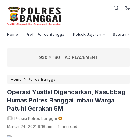
Home
Profil Polres Banggai
Polsek Jajaran
Satuan Fung
930 x 180
AD PLACEMENT
›
Home
Polres Banggai
Operasi Yustisi Digencarkan, Kasubbag
Humas Polres Banggai Imbau Warga
Patuhi Gerakan 5M
Presisi Polres banggai
.
March 24, 2021 9:18 am
1 min read