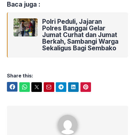
Baca juga :
Polri Peduli, Jajaran
Polres Banggai Gelar
Jumat Curhat dan Jumat
Berkah, Sambangi Warga
Sekaligus Bagi Sembako
Share this:
Facebook
WhatsApp
Twitter
Email
Telegram
LinkedIn
Pinterest
Presisi Polres banggai