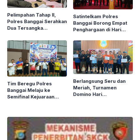
Pelimpahan Tahap II,
Satintelkam Polres
Polres Banggai Serahkan
Banggai Borong Empat
Dua Tersangka
Penghargaan di Hari
Narkotika ke Kejaksaan
Bhayangkara ke-80
Polda Sulteng
Berlangsung Seru dan
Tim Beregu Polres
Meriah, Turnamen
Banggai Melaju ke
Domino Hari
Semifinal Kejuaraan
Bhayangkara Ke-80
Badminton Kapolda Cup
Polres Banggai Ditutup
Tahun 2026