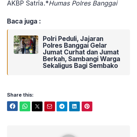
AKBP Satria.*
Humas Polres Banggai
Baca juga :
Polri Peduli, Jajaran
Polres Banggai Gelar
Jumat Curhat dan Jumat
Berkah, Sambangi Warga
Sekaligus Bagi Sembako
Share this:
Facebook
WhatsApp
Twitter
Email
Telegram
LinkedIn
Pinterest
Presisi Polres banggai