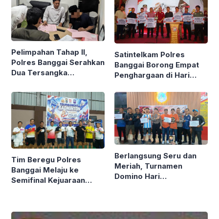
Pelimpahan Tahap II,
Satintelkam Polres
Polres Banggai Serahkan
Banggai Borong Empat
Dua Tersangka
Penghargaan di Hari
Narkotika ke Kejaksaan
Bhayangkara ke-80
Polda Sulteng
Berlangsung Seru dan
Tim Beregu Polres
Meriah, Turnamen
Banggai Melaju ke
Domino Hari
Semifinal Kejuaraan
Bhayangkara Ke-80
Badminton Kapolda Cup
Polres Banggai Ditutup
Tahun 2026