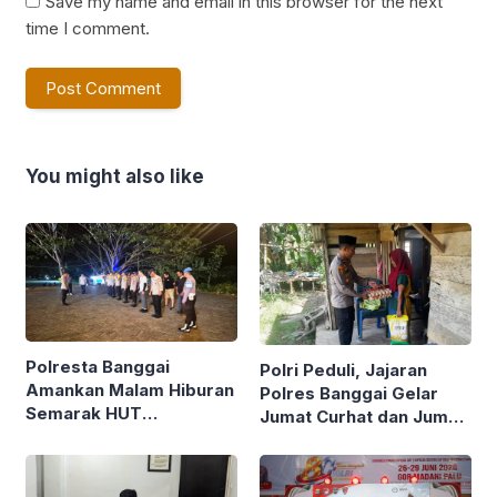
Save my name and email in this browser for the next
time I comment.
You might also like
Polresta Banggai
Polri Peduli, Jajaran
Amankan Malam Hiburan
Polres Banggai Gelar
Semarak HUT
Jumat Curhat dan Jumat
Kabupaten ke-66
Berkah, Sambangi
Warga Sekaligus Bagi
Sembako