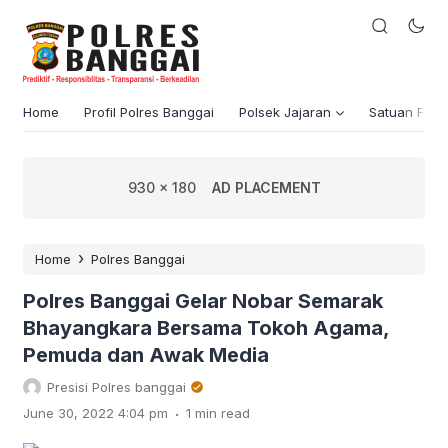
Home
Profil Polres Banggai
Polsek Jajaran
Satuan Fung
930 x 180
AD PLACEMENT
›
Home
Polres Banggai
Polres Banggai Gelar Nobar Semarak
Bhayangkara Bersama Tokoh Agama,
Pemuda dan Awak Media
Presisi Polres banggai
.
June 30, 2022 4:04 pm
1 min read