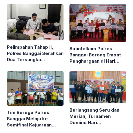
Berkah, Sambangi
Warga Sekaligus Bagi
Sembako
Pelimpahan Tahap II,
Satintelkam Polres
Polres Banggai Serahkan
Banggai Borong Empat
Dua Tersangka
Penghargaan di Hari
Narkotika ke Kejaksaan
Bhayangkara ke-80
Polda Sulteng
Berlangsung Seru dan
Tim Beregu Polres
Meriah, Turnamen
Banggai Melaju ke
Domino Hari
Semifinal Kejuaraan
Bhayangkara Ke-80
Badminton Kapolda Cup