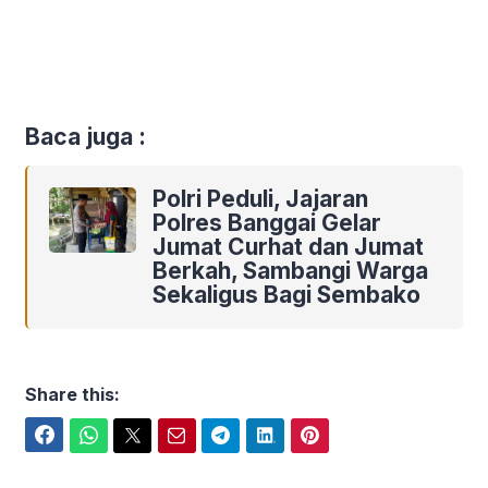
Baca juga :
Polri Peduli, Jajaran
Polres Banggai Gelar
Jumat Curhat dan Jumat
Berkah, Sambangi Warga
Sekaligus Bagi Sembako
Share this:
Facebook
WhatsApp
Twitter
Email
Telegram
LinkedIn
Pinterest