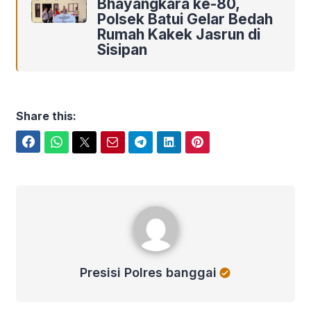
Bhayangkara ke-80,
Polsek Batui Gelar Bedah
Rumah Kakek Jasrun di
Sisipan
Share this:
Facebook
WhatsApp
Twitter
Email
Telegram
LinkedIn
Pinterest
Presisi Polres banggai
Presisi Polres banggai