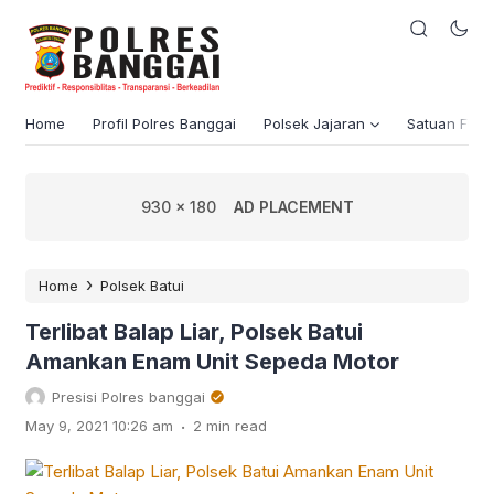
Home
Profil Polres Banggai
Polsek Jajaran
Satuan Fung
930 x 180
AD PLACEMENT
›
Home
Polsek Batui
Terlibat Balap Liar, Polsek Batui
Amankan Enam Unit Sepeda Motor
Presisi Polres banggai
.
May 9, 2021 10:26 am
2 min read