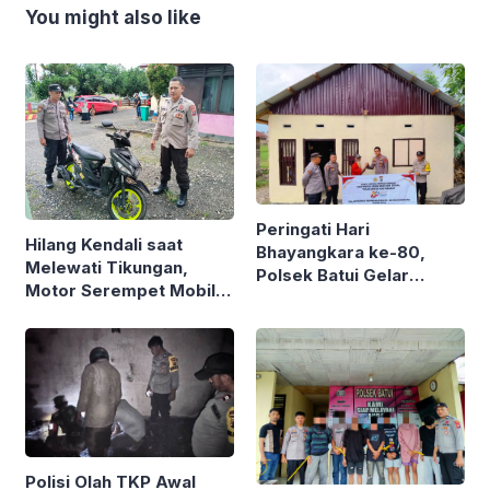
You might also like
Peringati Hari
Hilang Kendali saat
Bhayangkara ke-80,
Melewati Tikungan,
Polsek Batui Gelar
Motor Serempet Mobil
Bedah Rumah Kakek
Tangki, Polsek Batui
Jasrun di Sisipan
Amankan Babuk
Polisi Olah TKP Awal