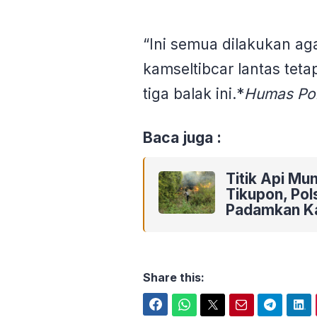
“Ini semua dilakukan ag
kamseltibcar lantas teta
tiga balak ini.*
Humas Pol
Baca juga :
Titik Api Mu
Tikupon, Pol
Padamkan Ka
Share this:
Facebook
WhatsApp
Twitter
Email
Telegram
LinkedIn