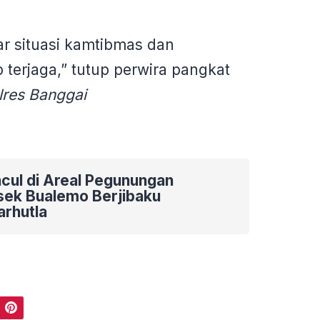
ar situasi kamtibmas dan
p terjaga,” tutup perwira pangkat
res Banggai
ncul di Areal Pegunungan
sek Bualemo Berjibaku
rhutla
Pinterest