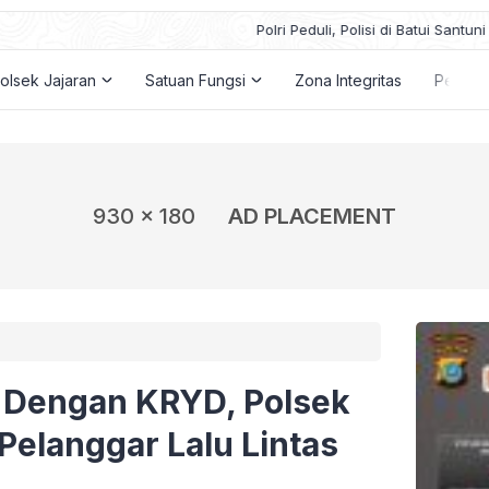
si di Batui Santuni Dua Kakek Berekonomi Lemah
olsek Jajaran
Satuan Fungsi
Zona Integritas
Penga
930 x 180
AD PLACEMENT
 Dengan KRYD, Polsek
Pelanggar Lalu Lintas