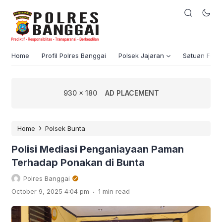
Home
Profil Polres Banggai
Polsek Jajaran
Satuan Fung
930 x 180
AD PLACEMENT
›
Home
Polsek Bunta
Polisi Mediasi Penganiayaan Paman
Terhadap Ponakan di Bunta
Polres Banggai
.
October 9, 2025 4:04 pm
1 min read