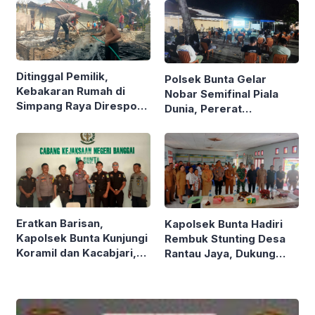
Ditinggal Pemilik,
Polsek Bunta Gelar
Kebakaran Rumah di
Nobar Semifinal Piala
Simpang Raya Direspon
Dunia, Pererat
Cepat Polsek Bunta
Kedekatan dengan
Warga
Eratkan Barisan,
Kapolsek Bunta Hadiri
Kapolsek Bunta Kunjungi
Rembuk Stunting Desa
Koramil dan Kacabjari,
Rantau Jaya, Dukung
Tegaskan Soliditas TNI-
Percepatan Penurunan
Polri dan Kejaksaan
Stunting Tahun 2026