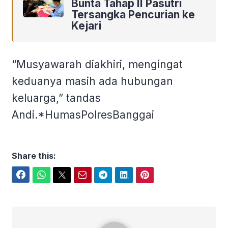
Bunta Tahap II Pasutri
Tersangka Pencurian ke
Kejari
“Musyawarah diakhiri, mengingat
keduanya masih ada hubungan
keluarga,” tandas
Andi.*HumasPolresBanggai
Share this:
Facebook
WhatsApp
Twitter
Email
Telegram
LinkedIn
Pinterest
Polres Banggai