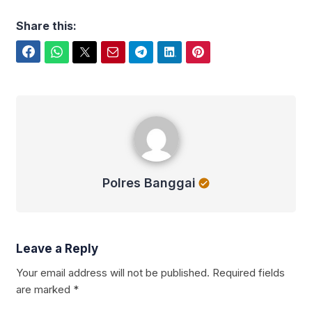
Share this:
Facebook
WhatsApp
Twitter
Email
Telegram
LinkedIn
Pinterest
Polres Banggai
Polres Banggai
Leave a Reply
Your email address will not be published.
Required fields
are marked
*