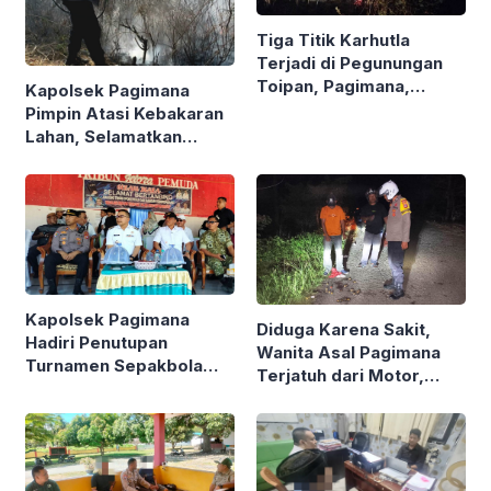
Tiga Titik Karhutla
Terjadi di Pegunungan
Toipan, Pagimana,
Kapolsek Pagimana
Banggai, Polisi Bergerak
Pimpin Atasi Kebakaran
Cepat
Lahan, Selamatkan
Lingkungan Sekitar
Kapolsek Pagimana
Diduga Karena Sakit,
Hadiri Penutupan
Wanita Asal Pagimana
Turnamen Sepakbola
Terjatuh dari Motor,
Berani Juara,
Polsek Lamala Evakuasi
Berlangsung Lancar dan
Korban
Kondusif