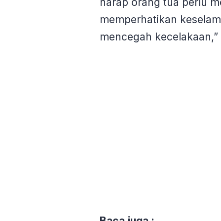
harap orang tua perlu 
memperhatikan keselama
mencegah kecelakaan,”
Baca juga :