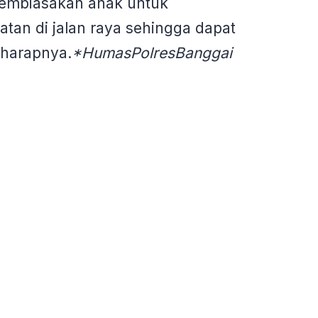
membiasakan anak untuk
tan di jalan raya sehingga dapat
 harapnya.
*HumasPolresBanggai