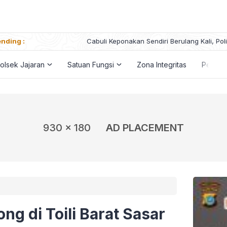
nding :
Cabuli Keponakan Sendiri Berulang Kali, Polisi Tangkap Seora
olsek Jajaran
Satuan Fungsi
Zona Integritas
Penga
930 x 180
AD PLACEMENT
ng di Toili Barat Sasar