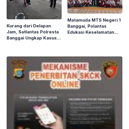
Matamuda MTS Negeri 1
Kurang dari Delapan
Banggai, Polantas
Jam, Satlantas Polresta
Edukasi Keselamatan
Banggai Ungkap Kasus
Berlalu Lintas ke Pelajar
Tabrak Lari Maut di
Luwuk