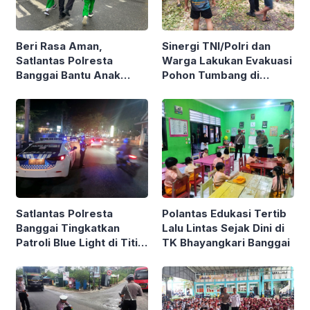
Beri Rasa Aman,
Sinergi TNI/Polri dan
Satlantas Polresta
Warga Lakukan Evakuasi
Banggai Bantu Anak
Pohon Tumbang di
Sekolah Nyebrang Jalan
Luwuk, Akses Normal
Kembali
Satlantas Polresta
Polantas Edukasi Tertib
Banggai Tingkatkan
Lalu Lintas Sejak Dini di
Patroli Blue Light di Titik
TK Bhayangkari Banggai
Rawan Malam Hari