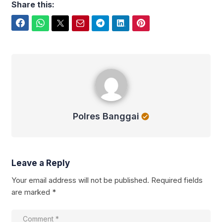
Share this:
Facebook
WhatsApp
Twitter
Email
Telegram
LinkedIn
Pinterest
Polres Banggai
Polres Banggai
Leave a Reply
Your email address will not be published.
Required fields
are marked
*