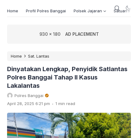
Home
Profil Polres Banggai
Polsek Jajaran
Satuan Fung
930 x 180
AD PLACEMENT
›
Home
Sat. Lantas
Dinyatakan Lengkap, Penyidik Satlantas
Polres Banggai Tahap II Kasus
Lakalantas
Polres Banggai
.
April 28, 2025 6:21 pm
1 min read