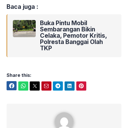
Baca juga :
Buka Pintu Mobil
Sembarangan Bikin
Celaka, Pemotor Kritis,
Polresta Banggai Olah
TKP
Share this:
Facebook
WhatsApp
Twitter
Email
Telegram
LinkedIn
Pinterest
Polres Banggai