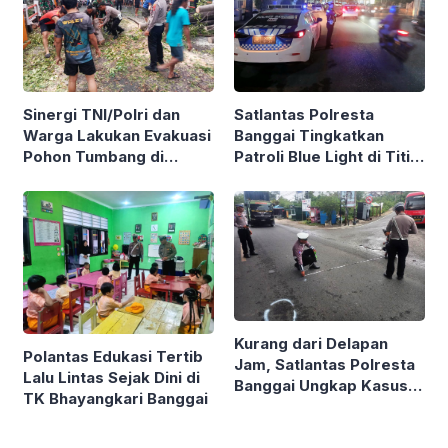
Sinergi TNI/Polri dan
Satlantas Polresta
Warga Lakukan Evakuasi
Banggai Tingkatkan
Pohon Tumbang di
Patroli Blue Light di Titik
Luwuk, Akses Normal
Rawan Malam Hari
Kembali
Kurang dari Delapan
Polantas Edukasi Tertib
Jam, Satlantas Polresta
Lalu Lintas Sejak Dini di
Banggai Ungkap Kasus
TK Bhayangkari Banggai
Tabrak Lari Maut di
Luwuk