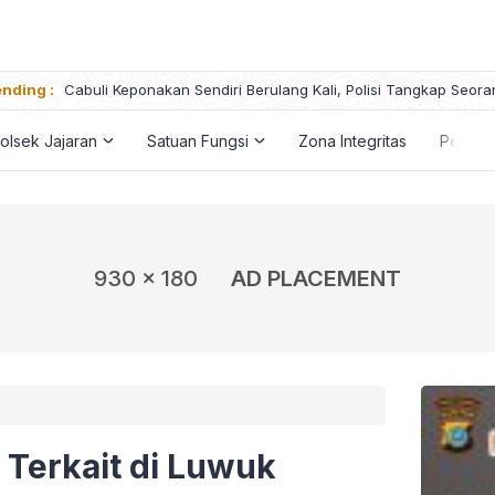
nding :
Cabuli Keponakan Sendiri Berulang Kali, Polisi Tangkap Seora
olsek Jajaran
Satuan Fungsi
Zona Integritas
Penga
930 x 180
AD PLACEMENT
i Terkait di Luwuk