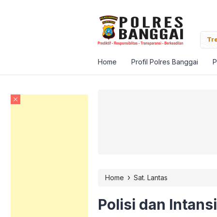
Banggai Pantau Vaksinasi Massal Target Satu Juta
Tre
Home
Profil Polres Banggai
P
›
Home
Sat. Lantas
Polisi dan Intans