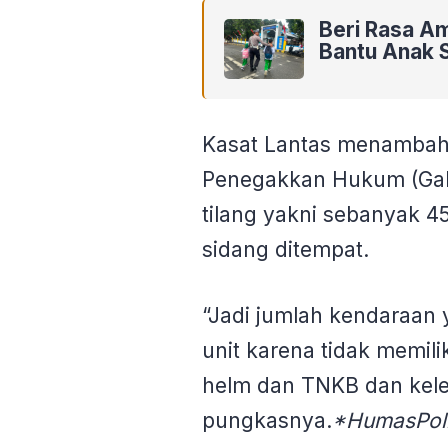
Beri Rasa Am
Bantu Anak 
Kasat Lantas menambahk
Penegakkan Hukum (Gak
tilang yakni sebanyak 4
sidang ditempat.
“Jadi jumlah kendaraan 
unit karena tidak memili
helm dan TNKB dan kele
pungkasnya.
*HumasPol