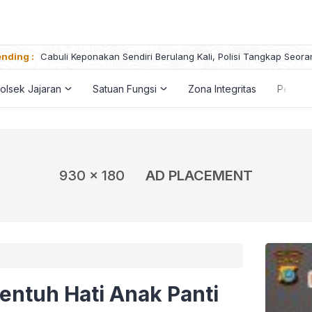
nding :
Cabuli Keponakan Sendiri Berulang Kali, Polisi Tangkap Seora
olsek Jajaran
Satuan Fungsi
Zona Integritas
Penga
930 x 180
AD PLACEMENT
entuh Hati Anak Panti