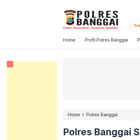
Banggai Pantau Vaksinasi Massal Target Satu Juta
Tre
Home
Profil Polres Banggai
P
›
Home
Polres Banggai
Polres Banggai S