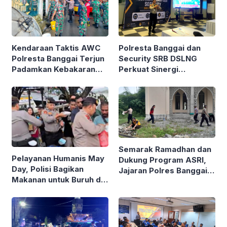
Kendaraan Taktis AWC
Polresta Banggai dan
Polresta Banggai Terjun
Security SRB DSLNG
Padamkan Kebakaran
Perkuat Sinergi
Rumah di Jalan Imam
Pengamanan Objek Vital
Bonjol Luwuk
Nasional
Semarak Ramadhan dan
Pelayanan Humanis May
Dukung Program ASRI,
Day, Polisi Bagikan
Jajaran Polres Banggai
Makanan untuk Buruh di
Bakti Sosial Bersihkan
Pelabuhan Rakyat Luwuk
Masjid