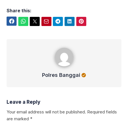
Share this:
Facebook
WhatsApp
Twitter
Email
Telegram
LinkedIn
Pinterest
Polres Banggai
Polres Banggai
Leave a Reply
Your email address will not be published.
Required fields
are marked
*