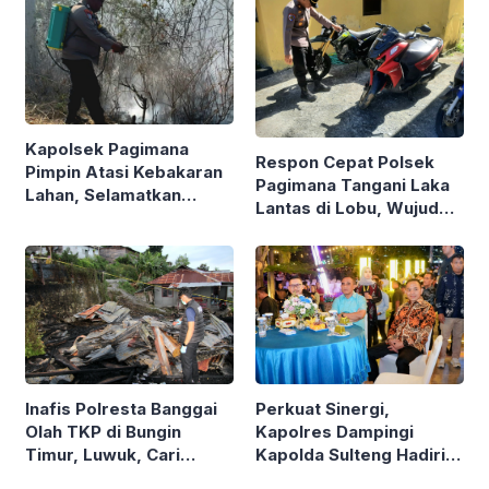
Kapolsek Pagimana
Respon Cepat Polsek
Pimpin Atasi Kebakaran
Pagimana Tangani Laka
Lahan, Selamatkan
Lantas di Lobu, Wujud
Lingkungan Sekitar
Nyata Layanan Call
Center 110
Inafis Polresta Banggai
Perkuat Sinergi,
Olah TKP di Bungin
Kapolres Dampingi
Timur, Luwuk, Cari
Kapolda Sulteng Hadiri
Penyebab Kebakaran
Ramah Tamah HUT