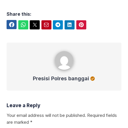
Share this:
Facebook
WhatsApp
Twitter
Email
Telegram
LinkedIn
Pinterest
Presisi Polres banggai
Presisi Polres banggai
Leave a Reply
Your email address will not be published.
Required fields
are marked
*