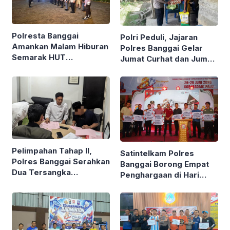
Polresta Banggai
Polri Peduli, Jajaran
Amankan Malam Hiburan
Polres Banggai Gelar
Semarak HUT
Jumat Curhat dan Jumat
Kabupaten ke-66
Berkah, Sambangi
Warga Sekaligus Bagi
Sembako
Pelimpahan Tahap II,
Satintelkam Polres
Polres Banggai Serahkan
Banggai Borong Empat
Dua Tersangka
Penghargaan di Hari
Narkotika ke Kejaksaan
Bhayangkara ke-80
Polda Sulteng