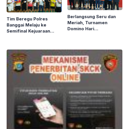
Berlangsung Seru dan
Tim Beregu Polres
Meriah, Turnamen
Banggai Melaju ke
Domino Hari
Semifinal Kejuaraan
Bhayangkara Ke-80
Badminton Kapolda Cup
Polres Banggai Ditutup
Tahun 2026