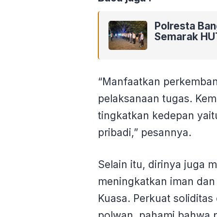
Polresta Ba
Semarak HU
“Manfaatkan perkemban
pelaksanaan tugas. Kem
tingkatkan kedepan yait
pribadi,” pesannya.
Selain itu, dirinya juga
meningkatkan iman dan
Kuasa. Perkuat solidita
polwan, pahami bahwa 