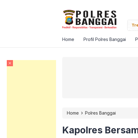
Banggai Pantau Vaksinasi Massal Target Satu Juta
Tre
Home
Profil Polres Banggai
P
›
Home
Polres Banggai
Kapolres Bersam