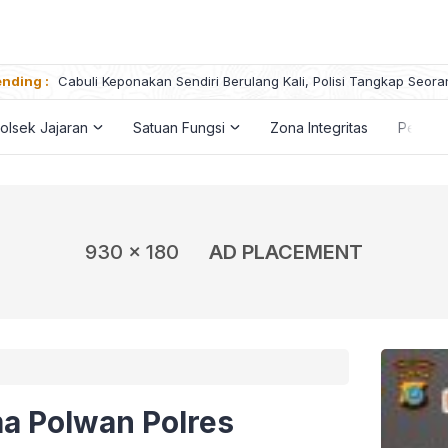
nding :
Cabuli Keponakan Sendiri Berulang Kali, Polisi Tangkap Seora
olsek Jajaran
Satuan Fungsi
Zona Integritas
Penga
930 x 180
AD PLACEMENT
a Polwan Polres