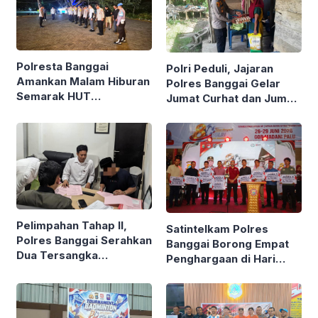
Polresta Banggai
Polri Peduli, Jajaran
Amankan Malam Hiburan
Polres Banggai Gelar
Semarak HUT
Jumat Curhat dan Jumat
Kabupaten ke-66
Berkah, Sambangi
Warga Sekaligus Bagi
Sembako
Pelimpahan Tahap II,
Satintelkam Polres
Polres Banggai Serahkan
Banggai Borong Empat
Dua Tersangka
Penghargaan di Hari
Narkotika ke Kejaksaan
Bhayangkara ke-80
Polda Sulteng