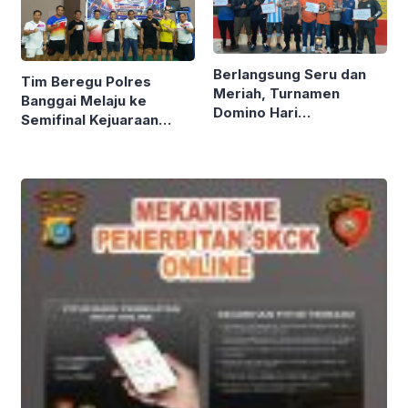
Berlangsung Seru dan
Tim Beregu Polres
Meriah, Turnamen
Banggai Melaju ke
Domino Hari
Semifinal Kejuaraan
Bhayangkara Ke-80
Badminton Kapolda Cup
Polres Banggai Ditutup
Tahun 2026