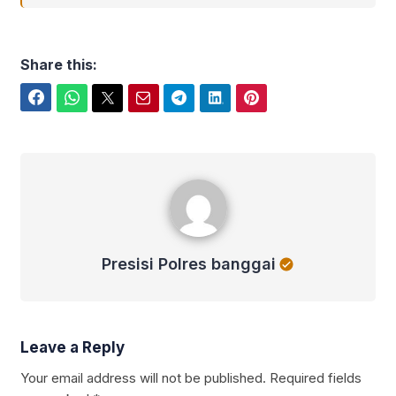
Share this:
Facebook
WhatsApp
Twitter
Email
Telegram
LinkedIn
Pinterest
Presisi Polres banggai
Presisi Polres banggai
Leave a Reply
Your email address will not be published.
Required fields