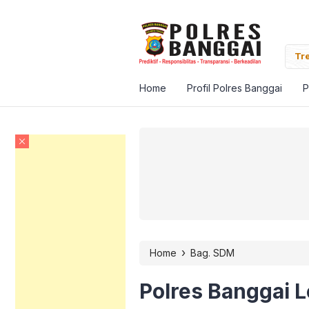
Banggai Pantau Vaksinasi Massal Target Satu Juta
Tre
Home
Profil Polres Banggai
P
›
Home
Bag. SDM
Polres Banggai L