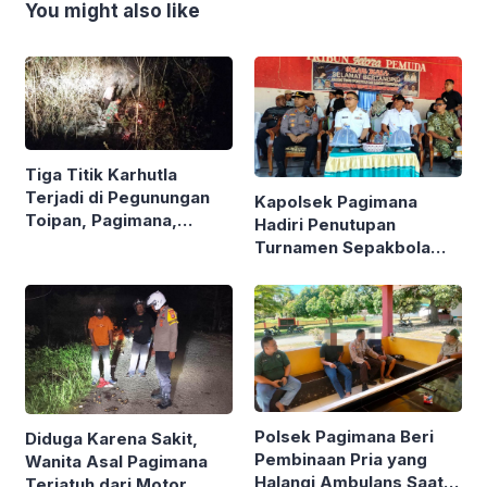
You might also like
Tiga Titik Karhutla
Terjadi di Pegunungan
Kapolsek Pagimana
Toipan, Pagimana,
Hadiri Penutupan
Banggai, Polisi Bergerak
Turnamen Sepakbola
Cepat
Berani Juara,
Berlangsung Lancar dan
Kondusif
Polsek Pagimana Beri
Diduga Karena Sakit,
Pembinaan Pria yang
Wanita Asal Pagimana
Halangi Ambulans Saat
Terjatuh dari Motor,