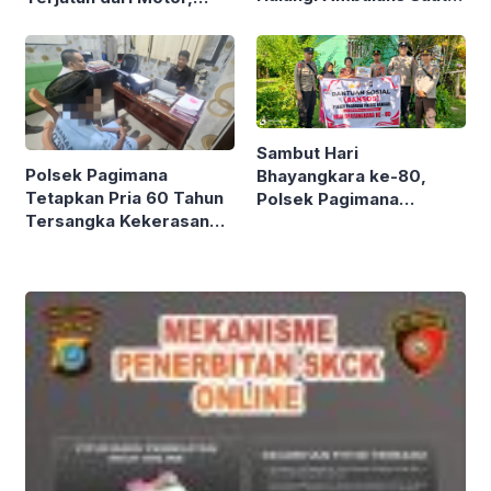
Jemput Pasien Sakit
Polsek Lamala Evakuasi
Korban
Sambut Hari
Polsek Pagimana
Bhayangkara ke-80,
Tetapkan Pria 60 Tahun
Polsek Pagimana
Tersangka Kekerasan
Salurkan Bantuan Sosial
Seksual Terhadap
untuk Warga Kurang
Perempuan Disabilitas
Mampu
Mental