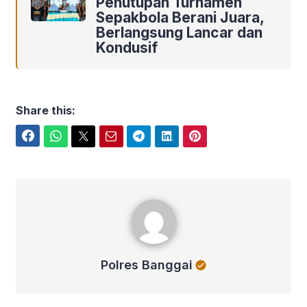
Penutupan Turnamen
Sepakbola Berani Juara,
Berlangsung Lancar dan
Kondusif
Share this:
Facebook
WhatsApp
Twitter
Email
Telegram
LinkedIn
Pinterest
Polres Banggai
Polres Banggai