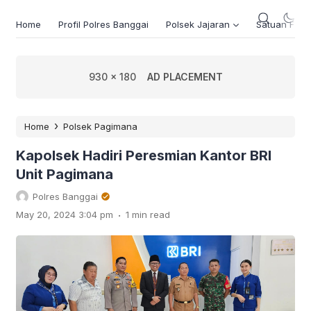
Home
Profil Polres Banggai
Polsek Jajaran
Satuan Fung
930 x 180
AD PLACEMENT
›
Home
Polsek Pagimana
Kapolsek Hadiri Peresmian Kantor BRI
Unit Pagimana
Polres Banggai
.
May 20, 2024 3:04 pm
1 min read