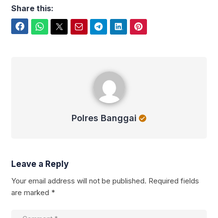
Share this:
Facebook
WhatsApp
Twitter
Email
Telegram
LinkedIn
Pinterest
Polres Banggai
Polres Banggai
Leave a Reply
Your email address will not be published.
Required fields
are marked
*