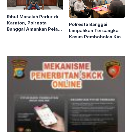
Ribut Masalah Parkir di
Karaton, Polresta
Polresta Banggai
Banggai Amankan Pelaku
Limpahkan Tersangka
Penganiayaan
Kasus Pembobolan Kios
di KM 4 Luwuk ke Jaksa