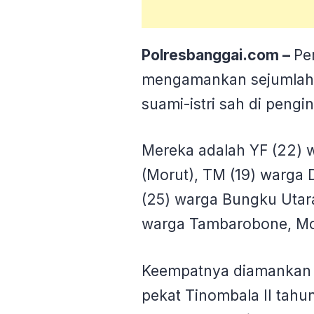
Polresbanggai.com –
Pe
mengamankan sejumlah
suami-istri sah di pengi
Mereka adalah YF (22) 
(Morut), TM (19) warga
(25) warga Bungku Utar
warga Tambarobone, Mo
Keempatnya diamankan s
pekat Tinombala II tah