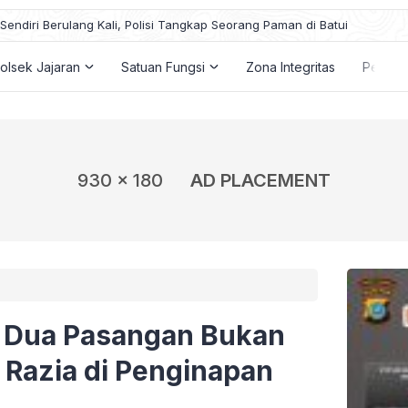
endiri Berulang Kali, Polisi Tangkap Seorang Paman di Batui
olsek Jajaran
Satuan Fungsi
Zona Integritas
Penga
930 x 180
AD PLACEMENT
g Dua Pasangan Bukan
t Razia di Penginapan