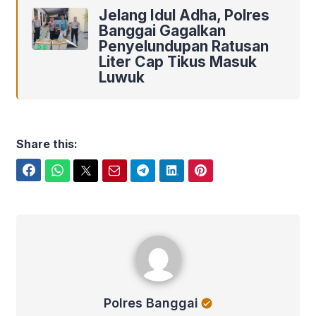
Jelang Idul Adha, Polres
Banggai Gagalkan
Penyelundupan Ratusan
Liter Cap Tikus Masuk
Luwuk
Share this:
Facebook
WhatsApp
Twitter
Email
Telegram
LinkedIn
Pinterest
Polres Banggai
Polres Banggai