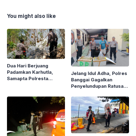
You might also like
Dua Hari Berjuang
Padamkan Karhutla,
Jelang Idul Adha, Polres
Samapta Polresta
Banggai Gagalkan
Banggai Bertekad
Penyelundupan Ratusan
Pantang Pulang Sebelum
Liter Cap Tikus Masuk
Padam
Luwuk