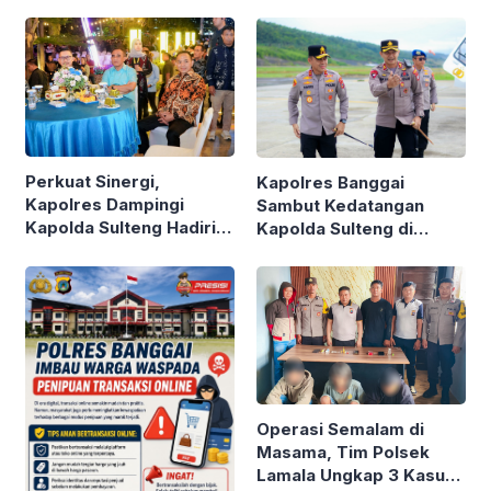
Nyata Layanan Call
Center 110
Perkuat Sinergi,
Kapolres Banggai
Kapolres Dampingi
Sambut Kedatangan
Kapolda Sulteng Hadiri
Kapolda Sulteng di
Ramah Tamah HUT
Bandara Luwuk
Banggai ke-66
Operasi Semalam di
Masama, Tim Polsek
Lamala Ungkap 3 Kasus