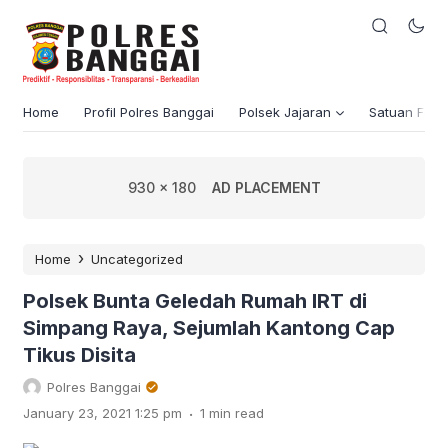
Home
Profil Polres Banggai
Polsek Jajaran
Satuan Fung
930 x 180
AD PLACEMENT
›
Home
Uncategorized
Polsek Bunta Geledah Rumah IRT di
Simpang Raya, Sejumlah Kantong Cap
Tikus Disita
Polres Banggai
.
January 23, 2021 1:25 pm
1 min read