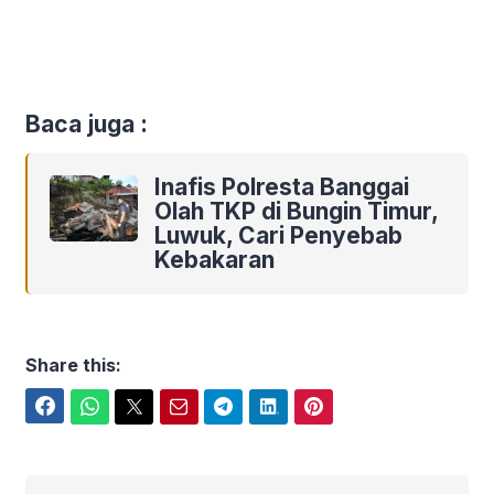
Baca juga :
Inafis Polresta Banggai
Olah TKP di Bungin Timur,
Luwuk, Cari Penyebab
Kebakaran
Share this:
Facebook
WhatsApp
Twitter
Email
Telegram
LinkedIn
Pinterest